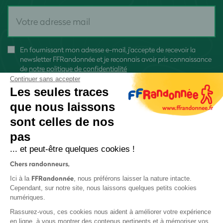
En fournissant mon adresse e-mail, j'accepte de recevoir la
newsletter FFRandonnée et je reconnais avoir pris connaissance
de
notre politique de confidentialité
Continuer sans accepter
Les seules traces
que nous laissons
sont celles de nos
S'inscrire
pas
... et peut-être quelques cookies !
Chers randonneurs,
FFRandonnée
Ici à la
, nous préférons laisser la nature intacte.
Cependant, sur notre site, nous laissons quelques petits cookies
numériques.
Mentions légales et CGU
Rassurez-vous, ces cookies nous aident à améliorer votre expérience
Protection des données
en ligne, à vous montrer des contenus pertinents et à mémoriser vos