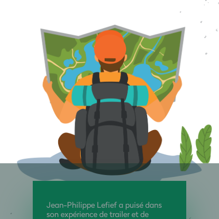
Jean-Philippe Lefief a puisé dans
son expérience de trailer et de