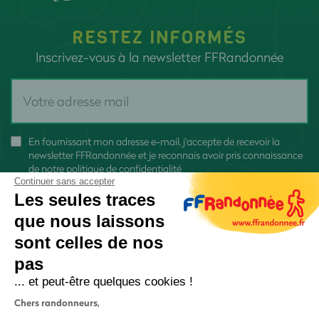
RESTEZ INFORMÉS
Inscrivez-vous à la newsletter FFRandonnée
En fournissant mon adresse e-mail, j'accepte de recevoir la
newsletter FFRandonnée et je reconnais avoir pris connaissance
de
notre politique de confidentialité
Continuer sans accepter
Les seules traces
que nous laissons
sont celles de nos
S'inscrire
pas
... et peut-être quelques cookies !
Chers randonneurs,