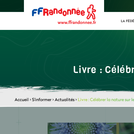
LA FÉD
Livre : Céléb
Accueil
>
S'informer
>
Actualités
>
Livre : Célébrer la nature sur