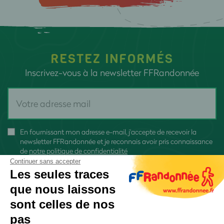
RESTEZ INFORMÉS
Inscrivez-vous à la newsletter FFRandonnée
En fournissant mon adresse e-mail, j'accepte de recevoir la
newsletter FFRandonnée et je reconnais avoir pris connaissance
de
notre politique de confidentialité
Continuer sans accepter
Les seules traces
que nous laissons
sont celles de nos
S'inscrire
pas