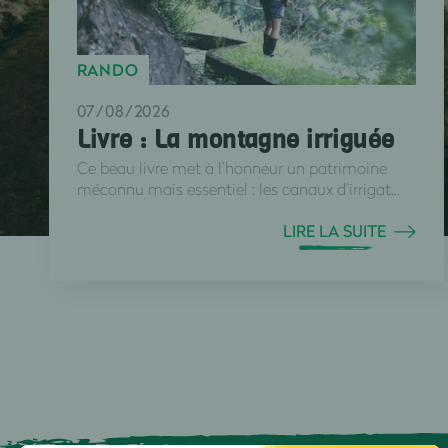
RANDO
07/08/2026
Livre : La montagne irriguée
Ce beau livre met à l’honneur un patrimoine
méconnu mais essentiel : les canaux d’irrigat...
LIRE LA SUITE