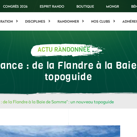
CONGRÈS 2026
ESPRIT RANDO
BOUTIQUE
MONGR
BÉ
ÉRATION
DISCIPLINES
RANDONNER
NOS CLUBS
ADHÉRE
ACTU RANDONNÉE
rance : de la Flandre à la Ba
topoguide
 : de la Flandre à la Baie de Somme" : un nouveau topoguide