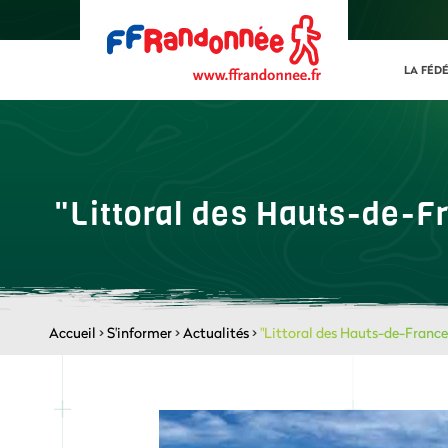
LA FÉD
"Littoral des Hauts-de-F
Accueil
>
S'informer
>
Actualités
>
"Littoral des Hauts-de-France