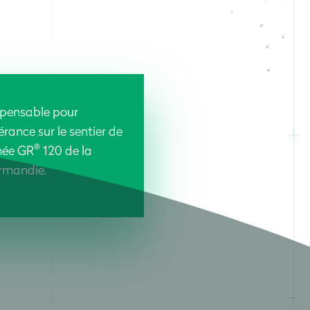
spensable pour
érance sur le sentier de
®
née GR
120 de la
rmandie.