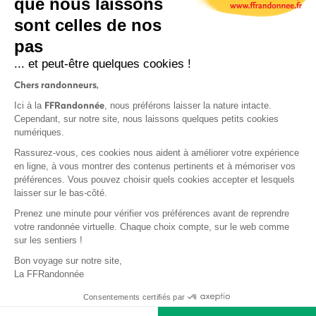
que nous laissons
sont celles de nos
pas
S'inscrire
... et peut-être quelques cookies !
Chers randonneurs,
FFRandonnée
Ici à la
, nous préférons laisser la nature intacte.
Cependant, sur notre site, nous laissons quelques petits cookies
numériques.
Mentions légales et CGU
Rassurez-vous, ces cookies nous aident à améliorer votre expérience
Protection des données
en ligne, à vous montrer des contenus pertinents et à mémoriser vos
préférences. Vous pouvez choisir quels cookies accepter et lesquels
Politique de confidentialité
laisser sur le bas-côté.
Prenez une minute pour vérifier vos préférences avant de reprendre
votre randonnée virtuelle. Chaque choix compte, sur le web comme
sur les sentiers !
Contact
Bon voyage sur notre site,
MonGR
La FFRandonnée
Déclaration de sinistre
Consentements certifiés par
Base documentaire