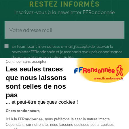
RESTEZ INFORMÉS
Inscrivez-vous à la newsletter FFRandonnée
En fournissant mon adresse e-mail, j'accepte de recevoir la
newsletter FFRandonnée et je reconnais avoir pris connaissance
de
notre politique de confidentialité
Continuer sans accepter
Les seules traces
que nous laissons
sont celles de nos
S'inscrire
pas
... et peut-être quelques cookies !
Chers randonneurs,
FFRandonnée
Ici à la
, nous préférons laisser la nature intacte.
Cependant, sur notre site, nous laissons quelques petits cookies