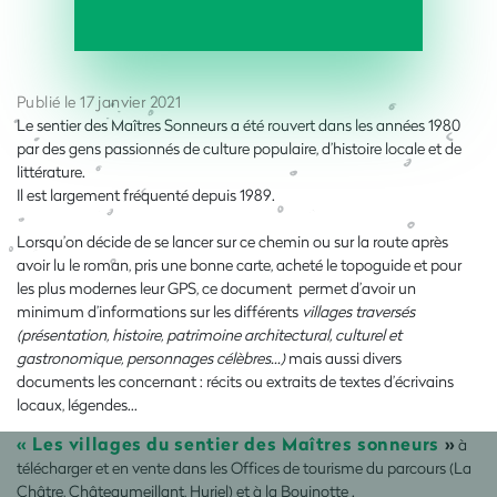
Publié le 17 janvier 2021
Le sentier des Maîtres Sonneurs a été rouvert dans les années 1980
par des gens passionnés de culture populaire, d’histoire locale et de
littérature.
Il est largement fréquenté depuis 1989.
Lorsqu’on décide de se lancer sur ce chemin ou sur la route après
avoir lu le roman, pris une bonne carte, acheté le topoguide et pour
les plus modernes leur GPS, ce document permet d’avoir un
minimum d’informations sur les différents
villages traversés
(présentation, histoire, patrimoine architectural, culturel et
gastronomique, personnages célèbres...)
mais aussi divers
documents les concernant : récits ou extraits de textes d’écrivains
locaux, légendes...
« Les villages du sentier des Maîtres sonneurs
»
à
télécharger et en vente dans les Offices de tourisme du parcours (La
Châtre, Châteaumeillant, Huriel) et à la Bouinotte .