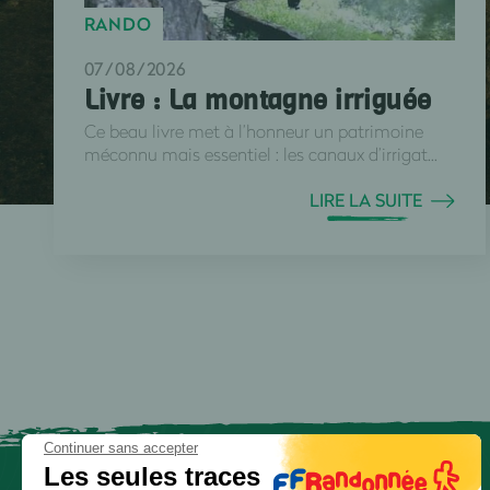
RANDO
07/08/2026
Livre : La montagne irriguée
Ce beau livre met à l’honneur un patrimoine
méconnu mais essentiel : les canaux d’irrigat...
LIRE LA SUITE
Continuer sans accepter
Les seules traces