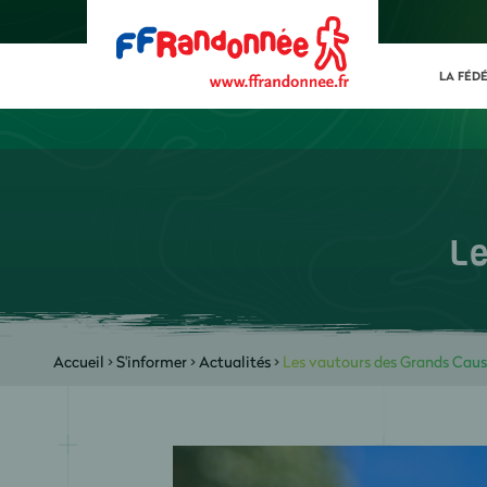
LA FÉD
Le
Accueil
>
S'informer
>
Actualités
>
Les vautours des Grands Caus