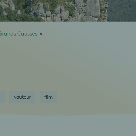
 Grands Causses
«
s
vautour
film