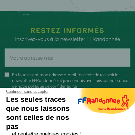
RESTEZ INFORMÉS
Inscrivez-vous à la newsletter FFRandonnée
En fournissant mon adresse e-mail, j'accepte de recevoir la
newsletter FFRandonnée et je reconnais avoir pris connaissance
de
notre politique de confidentialité
Continuer sans accepter
Les seules traces
que nous laissons
sont celles de nos
S'inscrire
pas
... et peut-être quelques cookies !