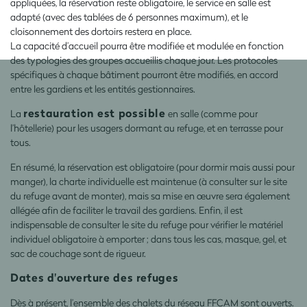
appliquées, la réservation reste obligatoire, le service en salle est
adapté (avec des tablées de 6 personnes maximum), et le
cloisonnement des dortoirs restera en place.
La capacité d’accueil pourra être modifiée et modulée en fonction
des typologies des groupes accueillis chaque jour. Les protocoles
spécifiques à chaque bâtiment pourront être modifiés, en accord
entre les gardiens et les entités gestionnaires.
restauration est possible
La
en salle (comme pour
l’hôtellerie) pour les usagers dormant au refuge, et en terrasse pour
tous.
En résumé, la réservation est obligatoire (pour dormir mais aussi pour
manger), la charte individuelle est maintenue (à consulter sur le site
du refuge avant de monter), mais sa mise en œuvre sera également
allégée afin de faciliter le travail des gardiens. Enfin, il est
indispensable de consulter le site du refuge pour vérifier le matériel
individuel obligatoire à emporter ; dans tous les cas, masque, gel, et
sac de couchage sont de rigueur.
Dates d'ouverture des refuges
Dès à présent, l’ensemble des chalets du réseau FFCAM sont ouverts.