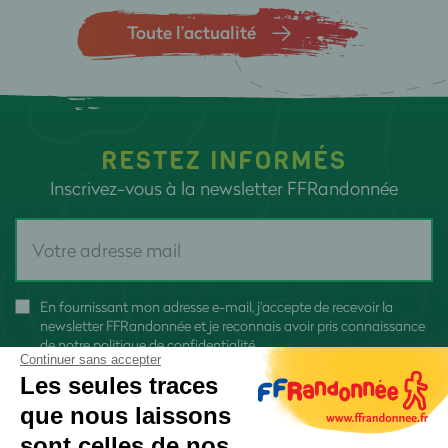
Toute l’actualité
RESTEZ INFORMÉS
Inscrivez-vous à la newsletter FFRandonnée
En fournissant mon adresse e-mail, j'accepte de recevoir la
newsletter FFRandonnée et je reconnais avoir pris connaissance
de
notre politique de confidentialité
Continuer sans accepter
Les seules traces
que nous laissons
sont celles de nos