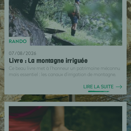
RANDO
07/08/2026
Livre : La montagne irriguée
Ce beau livre met à l’honneur un patrimoine méconnu
mais essentiel : les canaux d’irrigation de montagne.
LIRE LA SUITE