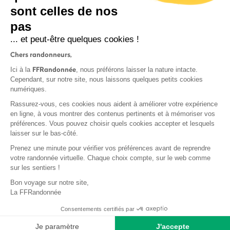
sont celles de nos
pas
S'inscrire
... et peut-être quelques cookies !
Chers randonneurs,
FFRandonnée
Ici à la
, nous préférons laisser la nature intacte.
Cependant, sur notre site, nous laissons quelques petits cookies
numériques.
Mentions légales et CGU
Rassurez-vous, ces cookies nous aident à améliorer votre expérience
Protection des données
en ligne, à vous montrer des contenus pertinents et à mémoriser vos
préférences. Vous pouvez choisir quels cookies accepter et lesquels
Politique de confidentialité
laisser sur le bas-côté.
Prenez une minute pour vérifier vos préférences avant de reprendre
votre randonnée virtuelle. Chaque choix compte, sur le web comme
sur les sentiers !
Contact
Bon voyage sur notre site,
MonGR
La FFRandonnée
Déclaration de sinistre
Consentements certifiés par
Base documentaire
Je paramètre
J'accepte