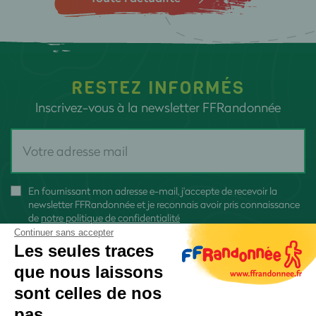
RESTEZ INFORMÉS
Inscrivez-vous à la newsletter FFRandonnée
En fournissant mon adresse e-mail, j'accepte de recevoir la
newsletter FFRandonnée et je reconnais avoir pris connaissance
de
notre politique de confidentialité
Continuer sans accepter
Les seules traces
que nous laissons
sont celles de nos
S'inscrire
pas