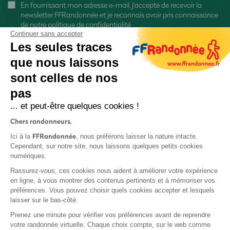
En fournissant mon adresse e-mail, j'accepte de recevoir la
newsletter FFRandonnée et je reconnais avoir pris connaissance
de
notre politique de confidentialité
Continuer sans accepter
Les seules traces
que nous laissons
sont celles de nos
S'inscrire
pas
... et peut-être quelques cookies !
Chers randonneurs,
FFRandonnée
Ici à la
, nous préférons laisser la nature intacte.
Cependant, sur notre site, nous laissons quelques petits cookies
numériques.
Mentions légales et CGU
Rassurez-vous, ces cookies nous aident à améliorer votre expérience
Protection des données
en ligne, à vous montrer des contenus pertinents et à mémoriser vos
Politique de confidentialité
préférences. Vous pouvez choisir quels cookies accepter et lesquels
laisser sur le bas-côté.
Prenez une minute pour vérifier vos préférences avant de reprendre
votre randonnée virtuelle. Chaque choix compte, sur le web comme