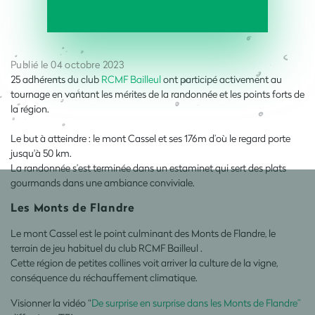
Publié le 04 octobre 2023
25 adhérents du club
RCMF Bailleul
ont participé activement au
tournage en vantant les mérites de la randonnée et les points forts de
la région.
Le but à atteindre : le mont Cassel et ses 176m d’où le regard porte
jusqu'à 50 km.
La randonnée s’est terminée dans un estaminet qui sert des plats
gourmands dans une ambiance conviviale.
Les Monts de Flandre
Le mont Cassel est le point culminant des Monts de Flandre, le
terrain de jeu habituel du club RCMF Bailleul .
Cette région de petites collines voit arriver la culture de la vigne,
conséquence du réchauffement climatique.
Visionner la vidéo “
De surprise en surprise dans les Monts de Flandre”