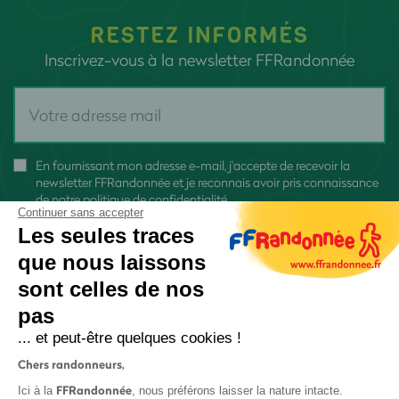
RESTEZ INFORMÉS
Inscrivez-vous à la newsletter FFRandonnée
En fournissant mon adresse e-mail, j'accepte de recevoir la
newsletter FFRandonnée et je reconnais avoir pris connaissance
de
notre politique de confidentialité
Continuer sans accepter
Les seules traces
que nous laissons
sont celles de nos
S'inscrire
pas
... et peut-être quelques cookies !
Chers randonneurs,
FFRandonnée
Ici à la
, nous préférons laisser la nature intacte.