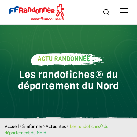
ACTU RANDONNÉE
Les randofiches® du
département du Nord
Accueil
>
S'informer
>
Actualités
>
Les randofiches® du
département du Nord