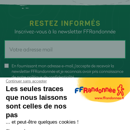
RESTEZ INFORMÉS
Inscrivez-vous à la newsletter FFRandonnée
En fournissant mon adresse e-mail, j'accepte de recevoir la
newsletter FFRandonnée et je reconnais avoir pris connaissance
de
notre politique de confidentialité
Continuer sans accepter
Les seules traces
que nous laissons
sont celles de nos
pas
S'inscrire
... et peut-être quelques cookies !