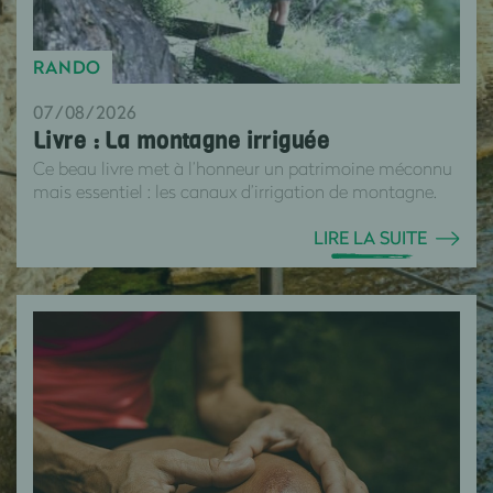
RANDO
07/08/2026
Livre : La montagne irriguée
Ce beau livre met à l’honneur un patrimoine méconnu
mais essentiel : les canaux d’irrigation de montagne.
LIRE LA SUITE