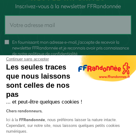
Inscrivez-vous à la newsletter FFRandonnée
En fournissant mon adresse e-mail, j'accepte de recevoir la
newsletter FFRandonnée et je reconnais avoir pris connaissance
de
notre politique de confidentialité
Continuer sans accepter
Les seules traces
que nous laissons
sont celles de nos
S'inscrire
pas
... et peut-être quelques cookies !
Chers randonneurs,
FFRandonnée
Ici à la
, nous préférons laisser la nature intacte.
Cependant, sur notre site, nous laissons quelques petits cookies
numériques.
Mentions légales et CGU