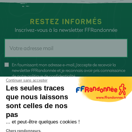
RESTEZ INFORMÉS
Inscrivez-vous à la newsletter FFRandonnée
En fournissant mon adresse e-mail, j'accepte de recevoir la
newsletter FFRandonnée et je reconnais avoir pris connaissance
de
notre politique de confidentialité
Continuer sans accepter
Les seules traces
que nous laissons
sont celles de nos
pas
S'inscrire
... et peut-être quelques cookies !
Chers randonneurs,