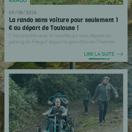
RANDO
09/08/2026
La rando sans voiture pour seulement 1
€ au départ de Toulouse !
C’est possible avec la navette qui vous dépose au
parking du Fanguil depuis la gare d'Ax-les-Thermes.
LIRE LA SUITE