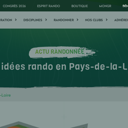
CONGRÈS 2026
ESPRIT RANDO
BOUTIQUE
MONGR
BÉ
ÉRATION
DISCIPLINES
RANDONNER
NOS CLUBS
ADHÉRE
ACTU RANDONNÉE
 idées rando en Pays-de-la-L
-Loire