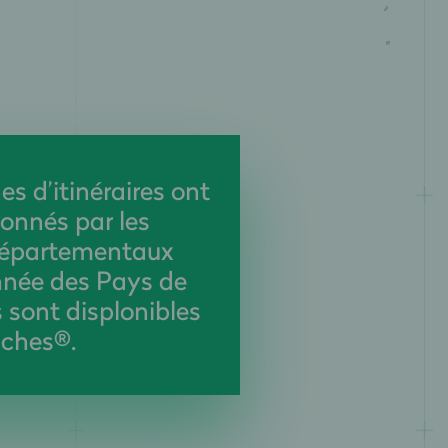
es d’itinéraires ont
ionnés par les
départementaux
née des Pays de
ls sont displonibles
iches®.