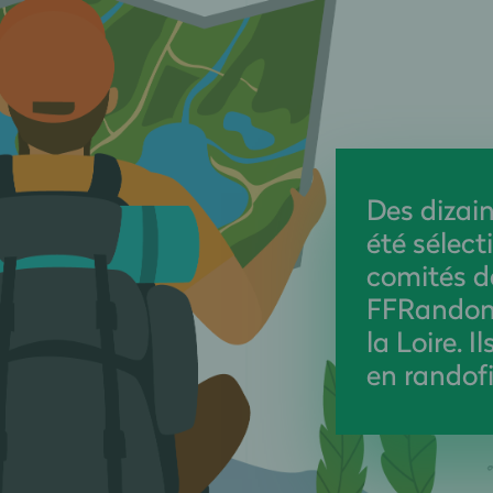
Des dizain
été sélect
comités 
FFRandon
la Loire. I
en randof