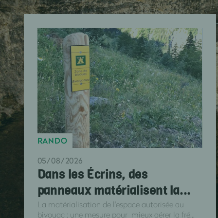
RANDO
05/08/2026
Dans les Écrins, des
panneaux matérialisent la...
La matérialisation de l'espace autorisée au
bivouac : une mesure pour mieux gérer la fré...