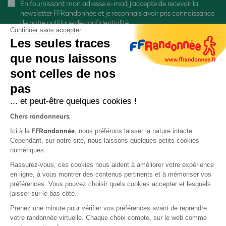
En fournissant mon adresse e-mail, j'accepte de recevoir la
newsletter FFRandonnée et je reconnais avoir pris connaissance
de
notre politique de confidentialité
Continuer sans accepter
Les seules traces
que nous laissons
sont celles de nos
pas
S'inscrire
... et peut-être quelques cookies !
Chers randonneurs,
FFRandonnée
Ici à la
, nous préférons laisser la nature intacte.
Cependant, sur notre site, nous laissons quelques petits cookies
numériques.
Mentions légales et CGU
Rassurez-vous, ces cookies nous aident à améliorer votre expérience
Protection des données
en ligne, à vous montrer des contenus pertinents et à mémoriser vos
préférences. Vous pouvez choisir quels cookies accepter et lesquels
Politique de confidentialité
laisser sur le bas-côté.
Prenez une minute pour vérifier vos préférences avant de reprendre
votre randonnée virtuelle. Chaque choix compte, sur le web comme