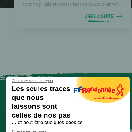
sont fragilisés et nécessitent de coûteux amén...
LIRE LA SUITE
Continuer sans accepter
Les seules traces
que nous
laissons sont
celles de nos pas
... et peut-être quelques cookies !
Chers randonneurs,