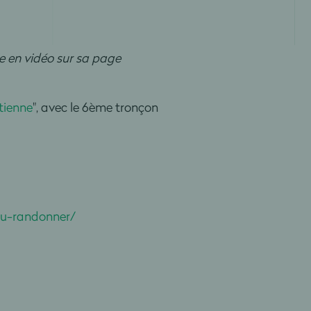
e en vidéo sur sa page
tienne
", avec le 6ème tronçon
ou-randonner/