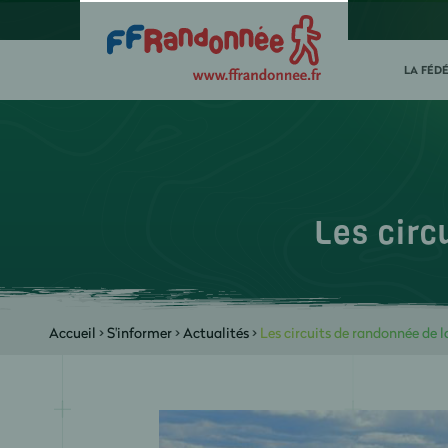
LA FÉD
Les circ
Accueil
>
S'informer
>
Actualités
>
Les circuits de randonnée de l