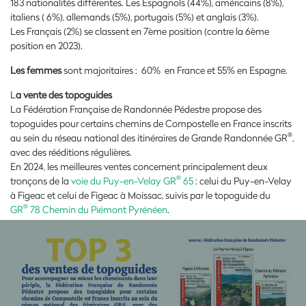
183 nationalités différentes. Les Espagnols (44%), américains (8%),
italiens ( 6%),
allemands (5%), portugais (5%) et anglais (3%).
Les Français (2%) se classent en 7ème position (contre la 6ème
position en 2023).
Les femmes
sont majoritaires : 60% en France et 55% en Espagne.
L
a vente des topoguides
La Fédération Française de Randonnée Pédestre propose des
topoguides pour certains chemins de Compostelle en France inscrits
®
au sein du réseau national des itinéraires de Grande Randonnée GR
,
avec des
rééditions régulières.
En 2024, les meilleures ventes concernent principalement deux
®
tronçons de la
voie du Puy-en-Velay GR
65
: celui du Puy-en-Velay
à Figeac et celui de Figeac à Moissac, suivis par le topoguide du
®
GR
78 Chemin du Piémont Pyrénéen
.