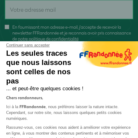
En fournissant mon adresse e-mail, j'accepte de recevoir la
newsletter FFRandonnée et je reconnais avoir pris connaissance
de
notre politique de confidentialité
Continuer sans accepter
Les seules traces
que nous laissons
sont celles de nos
S'inscrire
pas
... et peut-être quelques cookies !
Chers randonneurs,
FFRandonnée
Ici à la
, nous préférons laisser la nature intacte.
Cependant, sur notre site, nous laissons quelques petits cookies
numériques.
Mentions légales et CGU
Rassurez-vous, ces cookies nous aident à améliorer votre expérience
Protection des données
en ligne, à vous montrer des contenus pertinents et à mémoriser vos