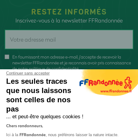
RESTEZ INFORMÉS
Inscrivez-vous à la newsletter FFRandonnée
En fournissant mon adresse e-mail, j'accepte de recevoir la
newsletter FFRandonnée et je reconnais avoir pris connaissance
de
notre politique de confidentialité
Continuer sans accepter
Les seules traces
que nous laissons
sont celles de nos
S'inscrire
pas
... et peut-être quelques cookies !
Chers randonneurs,
FFRandonnée
Ici à la
, nous préférons laisser la nature intacte.