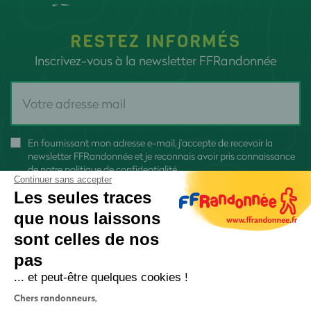
RESTEZ INFORMÉS
Inscrivez-vous à la newsletter FFRandonnée
En fournissant mon adresse e-mail, j'accepte de recevoir la
newsletter FFRandonnée et je reconnais avoir pris connaissance
de
notre politique de confidentialité
Continuer sans accepter
Les seules traces
que nous laissons
sont celles de nos
S'inscrire
pas
... et peut-être quelques cookies !
Chers randonneurs,