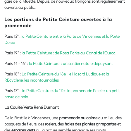
gare de la Muette. Depuis, de nouveaux tronçons sont régulièrement
ouverts au public.
Les portions de Petite Ceinture ouvertes à la
promenade
Paris 12° :
la Petite Ceinture
entre la Porte de Vincennes et la Porte
Dorée
Paris 19° :
la Petite Ceinture : de Rosa Parks au Canal de l'Ourcq
Paris 14 - 16° :
la Petite Ceinture : un sentier nature dépaysant
Paris 18° :
La Petite Ceinture du 18e : le Hasard Ludique et la
REcyclerie, les incontournables
Paris 17° :
la Petite Ceinture du 17e : la promenade Pereire, un petit
havre de paix
La Coulée Verte René Dumont
De la Bastille à Vincennes, une
promenade au calme
au milieu des
bosquets de fleurs, des
rosiers
, des
haies des plantes grimpantes
et
des
espaces verts
où la nature semble reprendre ses droits