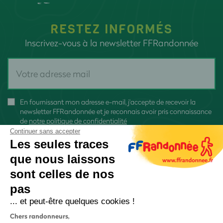
RESTEZ INFORMÉS
Inscrivez-vous à la newsletter FFRandonnée
En fournissant mon adresse e-mail, j'accepte de recevoir la
newsletter FFRandonnée et je reconnais avoir pris connaissance
de
notre politique de confidentialité
Continuer sans accepter
Les seules traces
que nous laissons
sont celles de nos
S'inscrire
pas
... et peut-être quelques cookies !
Chers randonneurs,