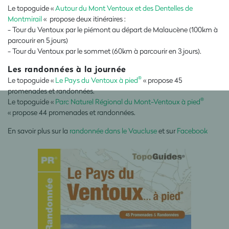
Le topoguide «
Autour du Mont Ventoux et des Dentelles de
Montmirail
« propose deux itinéraires :
- Tour du Ventoux par le piémont au départ de Malaucène (100km à
parcourir en 5 jours)
- Tour du Ventoux par le sommet (60km à parcourir en 3 jours).
Les randonnées à la journée
®
Le topoguide «
Le Pays du Ventoux à pied
« propose 45
promenades et randonnées.
®
Le topoguide «
Parc Naturel Régional du Mont-Ventoux à pied
« propose 44 promenades et randonnées.
En savoir plus sur la
randonnée dans le Vaucluse
et sur
Facebook