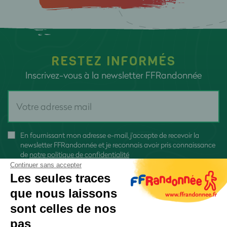
RESTEZ INFORMÉS
Inscrivez-vous à la newsletter FFRandonnée
En fournissant mon adresse e-mail, j'accepte de recevoir la
newsletter FFRandonnée et je reconnais avoir pris connaissance
de
notre politique de confidentialité
Continuer sans accepter
Les seules traces
que nous laissons
sont celles de nos
S'inscrire
pas