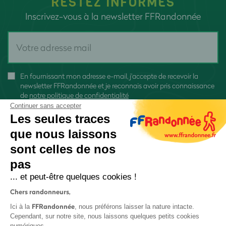
RESTEZ INFORMÉS
Inscrivez-vous à la newsletter FFRandonnée
En fournissant mon adresse e-mail, j'accepte de recevoir la
newsletter FFRandonnée et je reconnais avoir pris connaissance
de
notre politique de confidentialité
Continuer sans accepter
Les seules traces
que nous laissons
sont celles de nos
S'inscrire
pas
... et peut-être quelques cookies !
Chers randonneurs,
FFRandonnée
Ici à la
, nous préférons laisser la nature intacte.
Cependant, sur notre site, nous laissons quelques petits cookies
numériques.