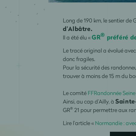
Long de 190 km, le sentier d
d’Albâtre.
®
GR
préféré d
II a été élu «
Le tracé original a évolué avec
donc fragiles.
Pour la sécurité des randonneur
trouver à moins de 15 m du b
Le comité
FFRandonnée Seine
Sainte
Ainsi, au cap d’Ailly, à
®
GR
21 pour permettre aux ran
Lire l’article «
Normandie : avec