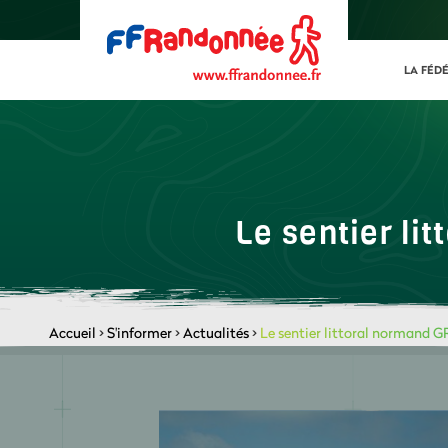
LA FÉD
Le sentier li
Accueil
>
S'informer
>
Actualités
>
Le sentier littoral normand G