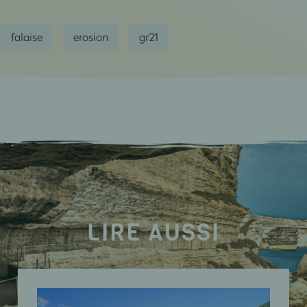
falaise
erosion
gr21
LIRE AUSSI