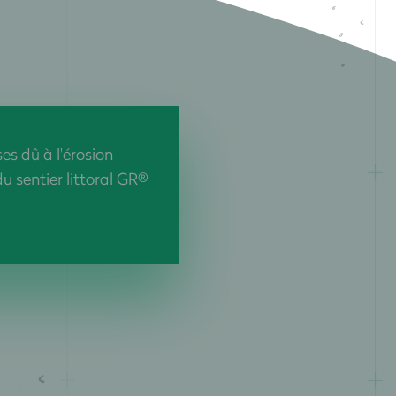
ses dû à l'érosion
u sentier littoral GR®