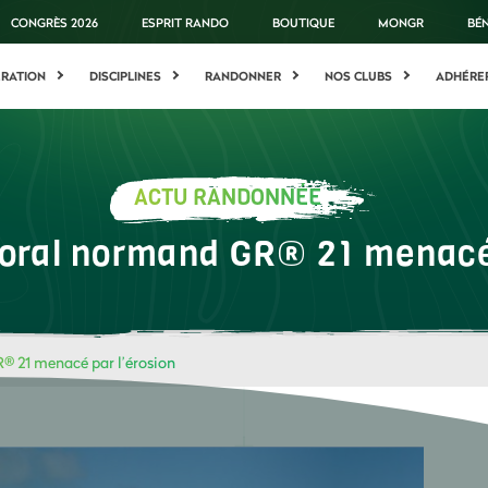
CONGRÈS 2026
ESPRIT RANDO
BOUTIQUE
MONGR
BÉ
ÉRATION
DISCIPLINES
RANDONNER
NOS CLUBS
ADHÉRE
ACTU RANDONNÉE
ttoral normand GR® 21 menacé
R® 21 menacé par l’érosion