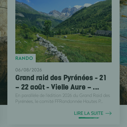
RANDO
06/08/2026
Grand raid des Pyrénées - 21
– 22 août - Vielle Aure – ...
En parallèle de l'édition 2026 du Grand Raid des
Pyrénées, le comité FFRandonnée Hautes P...
LIRE LA SUITE