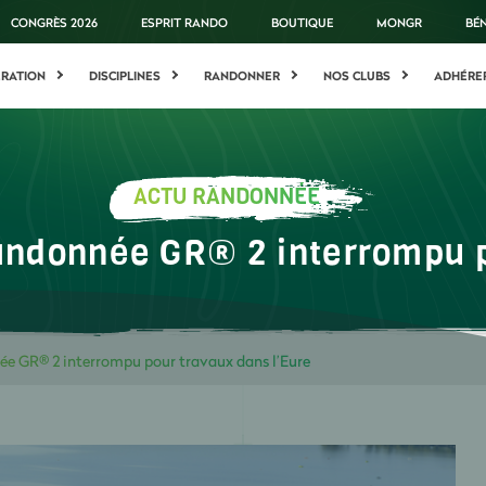
CONGRÈS 2026
ESPRIT RANDO
BOUTIQUE
MONGR
BÉ
ÉRATION
DISCIPLINES
RANDONNER
NOS CLUBS
ADHÉRE
ACTU RANDONNÉE
andonnée GR® 2 interrompu p
ée GR® 2 interrompu pour travaux dans l’Eure