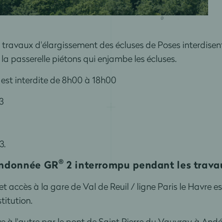
ravaux d'élargissement des écluses de Poses interdisent, 
la passerelle piétons qui enjambe les écluses.
e est interdite de 8h00 à 18h00
3
3.
®
andonnée GR
2 interrompu pendant les trav
t accès à la gare de Val de Reuil / ligne Paris le Havre e
titution.
ive à l'autre par le pont de Saint Pierre du Vauvray à And