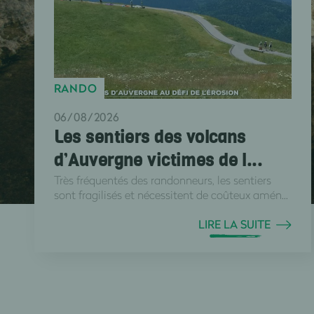
RANDO
06/08/2026
Les sentiers des volcans
d’Auvergne victimes de l...
Très fréquentés des randonneurs, les sentiers
sont fragilisés et nécessitent de coûteux amén...
LIRE LA SUITE