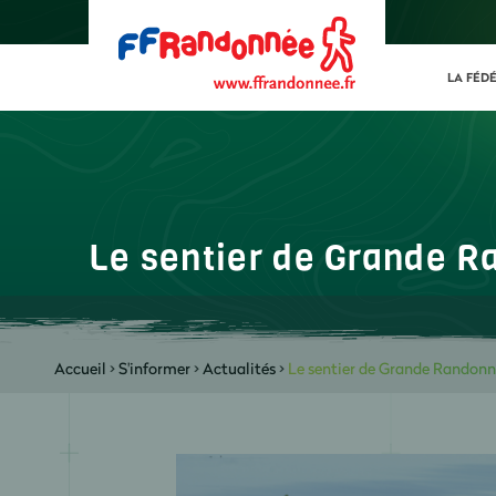
LA FÉD
Le sentier de Grande R
Accueil
>
S'informer
>
Actualités
>
Le sentier de Grande Randonn