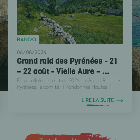
RANDO
06/08/2026
Grand raid des Pyrénées - 21
– 22 août - Vielle Aure – ...
En parallèle de l'édition 2026 du Grand Raid des
Pyrénées, le comité FFRandonnée Hautes P...
LIRE LA SUITE