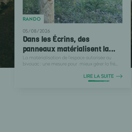
RANDO
05/08/2026
Dans les Écrins, des
panneaux matérialisent la...
La matérialisation de l'espace autorisée au
bivouac : une mesure pour mieux gérer la fré...
LIRE LA SUITE