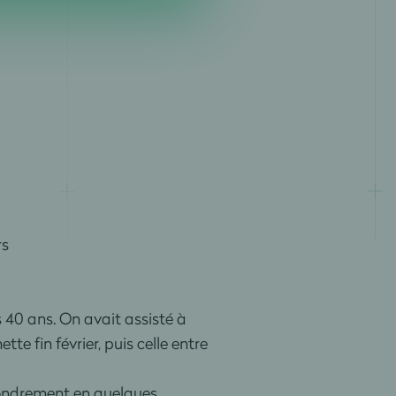
rs
s 40 ans. On avait assisté à
te fin février, puis celle entre
ffondrement en quelques