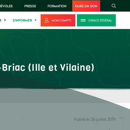
NÉVOLES
PRESSE
FORMATION
FAIRE UN DON
R
S'INFORMER
MON COMPTE
ESPACE FÉDÉRAL
riac (Ille et Vilaine)
Publié le 28 juillet 2019