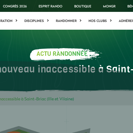
CONGRÈS 2026
ESPRIT RANDO
BOUTIQUE
MONGR
BÉ
ÉRATION
DISCIPLINES
RANDONNER
NOS CLUBS
ADHÉRE
ACTU RANDONNÉE
nouveau inaccessible à Saint-B
accessible à Saint-Briac (Ille et Vilaine)