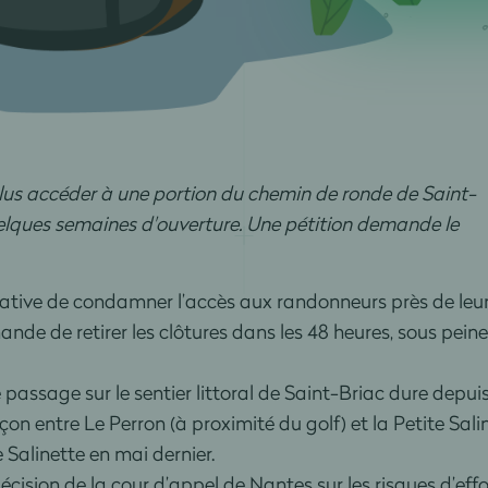
us accéder à une portion du chemin de ronde de Saint-
quelques semaines d'ouverture. Une pétition demande le
itiative de condamner l’accès aux randonneurs près de leu
nde de retirer les clôtures dans les 48 heures, sous peine
e passage sur le sentier littoral de Saint-Briac dure depui
on entre Le Perron (à proximité du golf) et la Petite Salinet
e Salinette en mai dernier.
 décision de la cour d’appel de Nantes sur les risques d’e