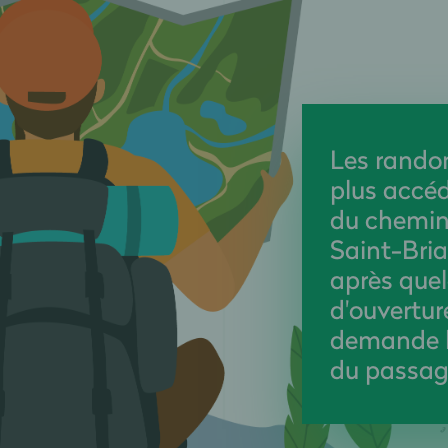
Les rando
plus accéd
du chemin
Saint-Briac
après que
d'ouvertur
demande l
du passag