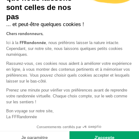
sont celles de nos
S'inscrire
pas
... et peut-être quelques cookies !
Chers randonneurs,
FFRandonnée
Ici à la
, nous préférons laisser la nature intacte.
Cependant, sur notre site, nous laissons quelques petits cookies
numériques.
Mentions légales et CGU
Rassurez-vous, ces cookies nous aident à améliorer votre expérience
Protection des données
en ligne, à vous montrer des contenus pertinents et à mémoriser vos
Politique de confidentialité
préférences. Vous pouvez choisir quels cookies accepter et lesquels
laisser sur le bas-côté.
Prenez une minute pour vérifier vos préférences avant de reprendre
votre randonnée virtuelle. Chaque choix compte, sur le web comme
sur les sentiers !
Contact
Bon voyage sur notre site,
MonGR
La FFRandonnée
Déclaration de sinistre
Consentements certifiés par
Base documentaire
Je paramètre
J'accepte