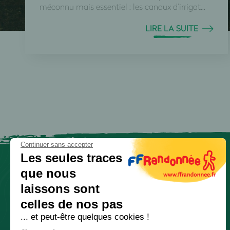
méconnu mais essentiel : les canaux d’irrigat...
LIRE LA SUITE
Continuer sans accepter
Les seules traces
que nous
laissons sont
celles de nos pas
... et peut-être quelques cookies !