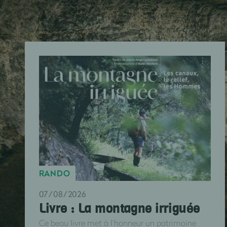
RANDO
07/08/2026
Livre : La montagne irriguée
Ce beau livre met à l’honneur un patrimoine