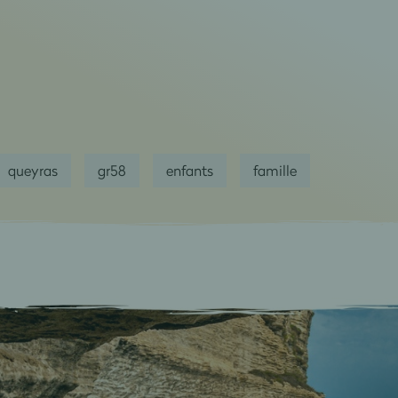
queyras
gr58
enfants
famille