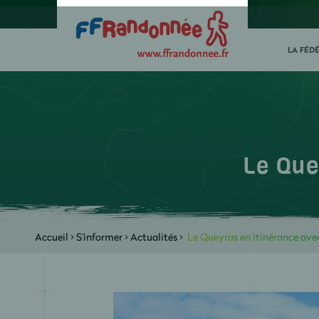
LA FÉD
Le Que
Accueil
>
S'informer
>
Actualités
>
Le Queyras en itinérance ave