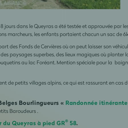
8 jours dans le Queyras a été testée et approuvée par les
ons marcheurs, les enfants portaient chacun un sac de 6k
 part des Fonds de Cervières où on peut laisser son véhicu
des paysages superbes, des lieux magiques où planter la
bouquetins au lac Foréant. Mention spéciale pour la baig
ent de petits villages alpins, ce qui est rassurant en cas d
 Belges Bourlingueurs «
Randonnée itinérante 
tits Baroudeurs .
®
r du Queyras à pied GR
58
.