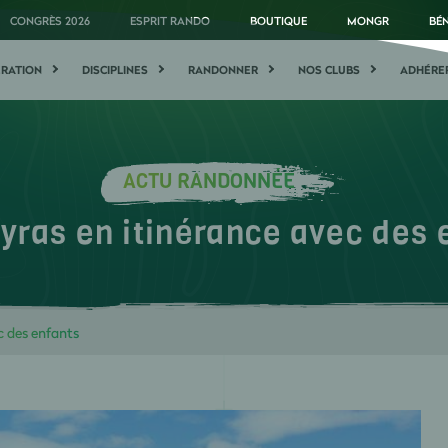
CONGRÈS 2026
ESPRIT RANDO
BOUTIQUE
MONGR
BÉ
ÉRATION
DISCIPLINES
RANDONNER
NOS CLUBS
ADHÉRE
ACTU RANDONNÉE
yras en itinérance avec des 
c des enfants