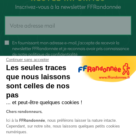
Inscrivez-vous à la newsletter FFRandonnée
En fournissant mon adresse e-mail, j'accepte de recevoir la
newsletter FFRandonnée et je reconnais avoir pris connaissance
de
notre politique de confidentialité
Continuer sans accepter
Les seules traces
que nous laissons
sont celles de nos
S'inscrire
pas
... et peut-être quelques cookies !
Chers randonneurs,
FFRandonnée
Ici à la
, nous préférons laisser la nature intacte.
Cependant, sur notre site, nous laissons quelques petits cookies
numériques.
Mentions légales et CGU