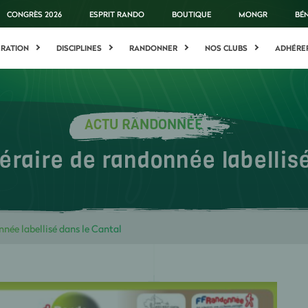
CONGRÈS 2026
ESPRIT RANDO
BOUTIQUE
MONGR
BÉ
ÉRATION
DISCIPLINES
RANDONNER
NOS CLUBS
ADHÉRE
ACTU RANDONNÉE
éraire de randonnée labellis
nnée labellisé dans le Cantal