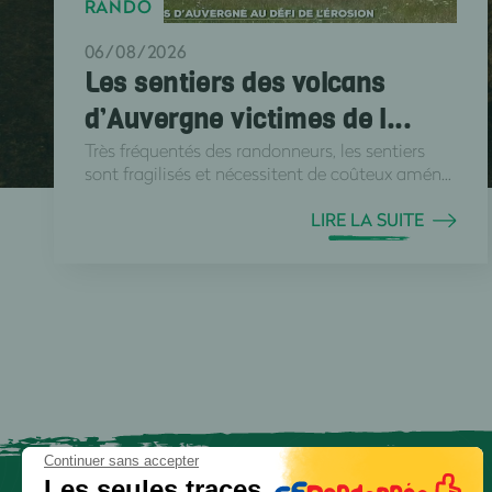
RANDO
06/08/2026
Les sentiers des volcans
d’Auvergne victimes de l...
Très fréquentés des randonneurs, les sentiers
sont fragilisés et nécessitent de coûteux amén...
LIRE LA SUITE
Continuer sans accepter
Les seules traces