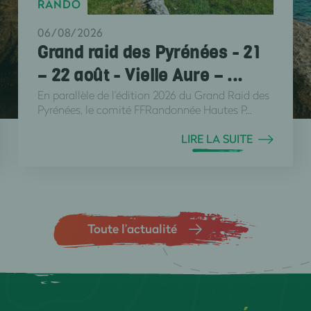
RANDO
06/08/2026
Grand raid des Pyrénées - 21
– 22 août - Vielle Aure – ...
En parallèle de l'édition 2026 du Grand Raid des
Pyrénées, le comité FFRandonnée Hautes P...
LIRE LA SUITE
Toute l’actualité