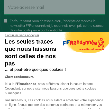
En fournissant mon adresse e-mail, j'accepte de recevoir la
newsletter FFRandonnée et je reconnais avoir pris connaissance
de
notre politique de confidentialité
Continuer sans accepter
Les seules traces
que nous laissons
sont celles de nos
S'inscrire
pas
... et peut-être quelques cookies !
Chers randonneurs,
FFRandonnée
Ici à la
, nous préférons laisser la nature intacte.
Cependant, sur notre site, nous laissons quelques petits cookies
numériques.
Mentions légales et CGU
Rassurez-vous, ces cookies nous aident à améliorer votre expérience
Protection des données
en ligne, à vous montrer des contenus pertinents et à mémoriser vos
Politique de confidentialité