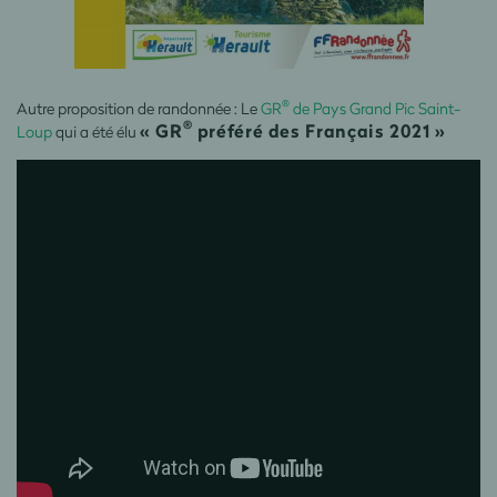
®
Autre proposition de randonnée : Le
GR
de Pays Grand Pic Saint-
®
« GR
préféré des Français 2021 »
Loup
qui a été élu