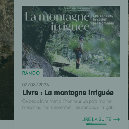
RANDO
07/08/2026
Livre : La montagne irriguée
Ce beau livre met à l’honneur un patrimoine
méconnu mais essentiel : les canaux d’irrigat...
LIRE LA SUITE