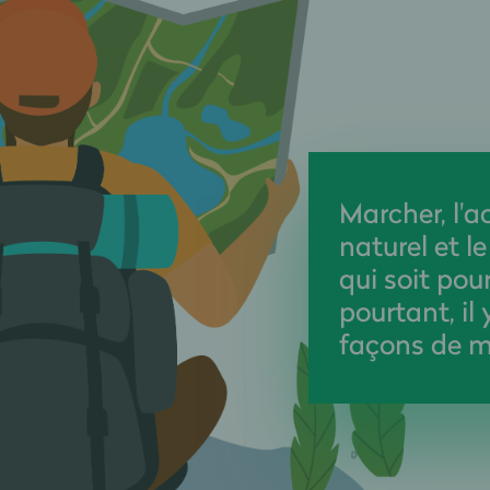
Marcher, l'ac
naturel et l
qui soit pou
pourtant, il 
façons de m