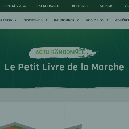
CONGRÈS 2026
ESPRIT RANDO
BOUTIQUE
MONGR
BÉ
ÉRATION
DISCIPLINES
RANDONNER
NOS CLUBS
ADHÉRE
ACTU RANDONNÉE
Le Petit Livre de la Marche