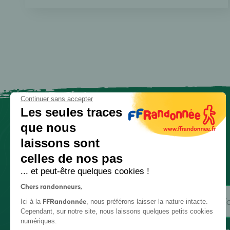
Continuer sans accepter
Les seules traces
que nous
laissons sont
celles de nos pas
... et peut-être quelques cookies !
Chers randonneurs,
FFRandonnée
Ici à la
, nous préférons laisser la nature intacte.
Cependant, sur notre site, nous laissons quelques petits cookies
numériques.