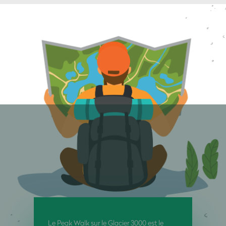
Le Peak Walk sur le Glacier 3000 est le