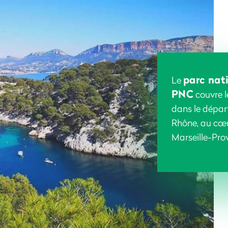
parc nat
Le
PNC
couvre l
dans le dépa
Rhône, au cœu
Marseille-Pro