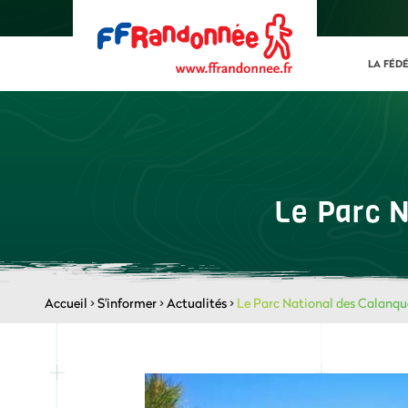
LA FÉD
Le Parc N
Accueil
>
S'informer
>
Actualités
>
Le Parc National des Calanque