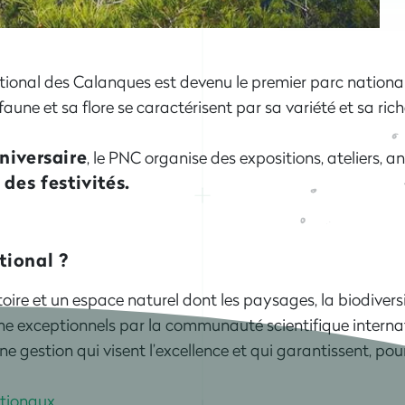
 national des Calanques est devenu le premier parc nationa
 faune et sa flore se caractérisent par sa variété et sa ric
niversaire
, le PNC organise des expositions, ateliers, an
des festivités.
tional ?
toire et un espace naturel dont les paysages, la biodiversité
 exceptionnels par la communauté scientifique internatio
une gestion qui visent l’excellence et qui garantissent, po
ationaux
.