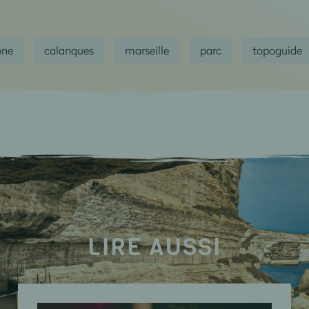
ône
calanques
marseille
parc
topoguide
LIRE AUSSI