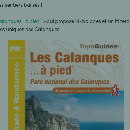
es sentiers balisés !
®
alanques... à pied
» qui propose 28 balades et un itiné
tés uniques des Calanques.