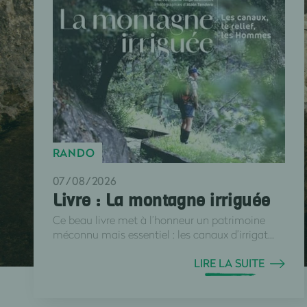
RANDO
07/08/2026
Livre : La montagne irriguée
Ce beau livre met à l’honneur un patrimoine
méconnu mais essentiel : les canaux d’irrigat...
LIRE LA SUITE