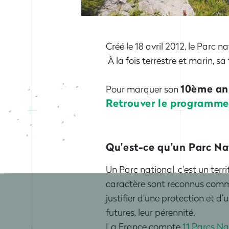
Créé le 18 avril 2012, le Parc
À la fois terrestre et marin, sa
10ème an
Pour marquer son
Retrouver le programme
Qu'est-ce qu'un Parc Na
Un Parc national, c’est un terri
caractère sont reconnus comme
justifier d’une protection et d’
futures, leur pérennité.
La France compte
11 Parcs N