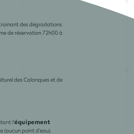
ntrainant des dégradations
tème de réservation 72h00 à
lturel des Calanques et de
équipement
tant l'
e (aucun point d'eau).