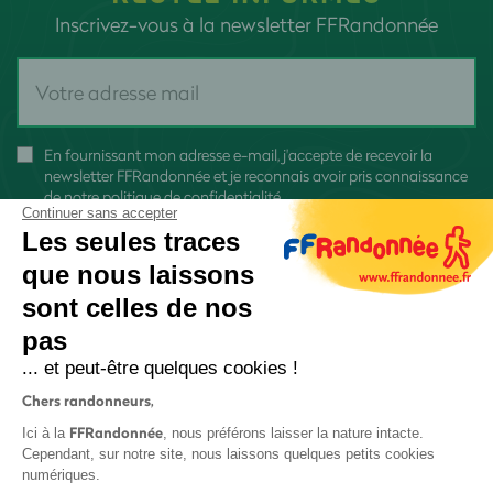
Inscrivez-vous à la newsletter FFRandonnée
En fournissant mon adresse e-mail, j'accepte de recevoir la
newsletter FFRandonnée et je reconnais avoir pris connaissance
de
notre politique de confidentialité
Continuer sans accepter
Les seules traces
que nous laissons
sont celles de nos
pas
S'inscrire
... et peut-être quelques cookies !
Chers randonneurs,
FFRandonnée
Ici à la
, nous préférons laisser la nature intacte.
Cependant, sur notre site, nous laissons quelques petits cookies
numériques.
Mentions légales et CGU