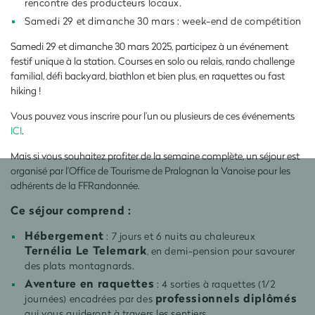
rencontre des producteurs locaux.
Samedi 29 et dimanche 30 mars : week-end de compétition
Samedi 29 et dimanche 30 mars 2025, participez à un événement
festif unique à la station. Courses en solo ou relais, rando challenge
familial, défi backyard, biathlon et bien plus, en raquettes ou fast
hiking !
Vous pouvez vous inscrire pour l’un ou plusieurs de ces événements
ICI
.
Mais si vous souhaitez profiter de la semaine complète, un séjour est
organisé par l’Office de Tourisme de Pralognan la Vanoise pour les
adhérents de la FFRandonnée.
Ce séjour comprend :
Hébergement
: 7 jours et 6 nuits au chaleureux
Ternélia Le Telemark
, en demi-pension pour savourer
des plats montagnards.
Aventure en raquettes
: 4 sorties à raquettes (1/2
professionnels diplômés
journées) encadrées par des
qui vous guideront à travers les sentiers.