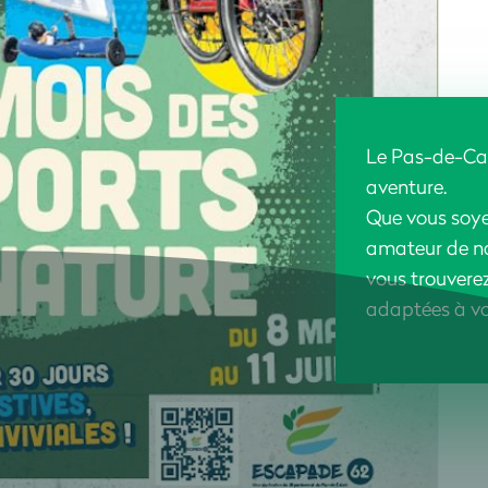
Le Pas-de-Cala
aventure.
Que vous soyez
amateur de na
vous trouvere
adaptées à vos