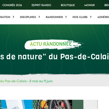
CONGRÈS 2026
ESPRIT RANDO
BOUTIQUE
MONGR
BÉ
ÉRATION
DISCIPLINES
RANDONNER
NOS CLUBS
ADHÉRE
ACTU RANDONNÉE
s de nature" du Pas-de-Calais
 du Pas-de-Calais - 8 mai au 11 juin