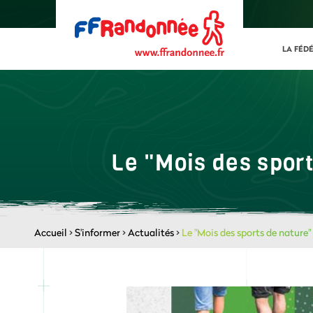
LA FÉD
Le "Mois des sport
Accueil
>
S'informer
>
Actualités
>
Le "Mois des sports de nature"