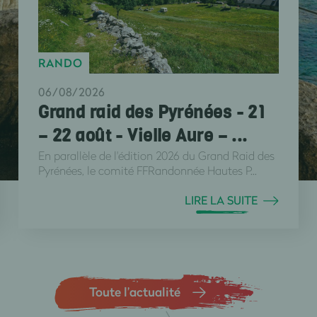
RANDO
06/08/2026
Grand raid des Pyrénées - 21
– 22 août - Vielle Aure – ...
En parallèle de l'édition 2026 du Grand Raid des
Pyrénées, le comité FFRandonnée Hautes P...
LIRE LA SUITE
Toute l’actualité