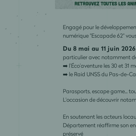
Engagé pour le développement
numérique "Escapade 62" vous 
Du 8 mai au 11 juin 2026
particulier avec notamment de
➡️ l’Éco’aventure les 30 et 31 
➡️ le Raid UNSS du Pas-de-Cala
Parasports, escape game... to
L'occasion de découvrir notam
E
n soutenant les acteurs locaux
Département réaffirme son eng
préservé