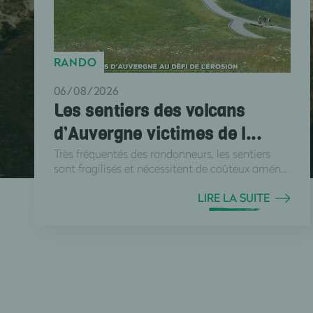
RANDO
06/08/2026
Les sentiers des volcans
d’Auvergne victimes de l...
Très fréquentés des randonneurs, les sentiers
sont fragilisés et nécessitent de coûteux amén...
LIRE LA SUITE