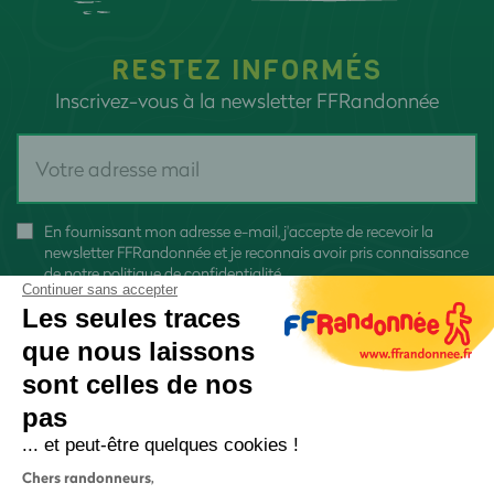
RESTEZ INFORMÉS
Inscrivez-vous à la newsletter FFRandonnée
En fournissant mon adresse e-mail, j'accepte de recevoir la
newsletter FFRandonnée et je reconnais avoir pris connaissance
de
notre politique de confidentialité
Continuer sans accepter
Les seules traces
que nous laissons
sont celles de nos
pas
S'inscrire
... et peut-être quelques cookies !
Chers randonneurs,