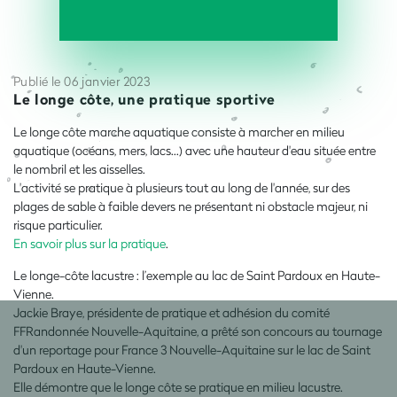
Publié le 06 janvier 2023
Le longe côte, une pratique sportive
Le longe côte marche aquatique consiste à marcher en milieu
aquatique (océans, mers, lacs…) avec une hauteur d'eau située entre
le nombril et les aisselles.
L'activité se pratique à plusieurs tout au long de l'année, sur des
plages de sable à faible devers ne présentant ni obstacle majeur, ni
risque particulier.
En savoir plus sur la pratique
.
Le longe-côte lacustre : l’exemple au lac de Saint Pardoux en Haute-
Vienne.
Jackie Braye, présidente de pratique et adhésion du comité
FFRandonnée Nouvelle-Aquitaine, a prêté son concours au tournage
d'un reportage pour France 3 Nouvelle-Aquitaine sur le lac de Saint
Pardoux en Haute-Vienne.
Elle démontre que le longe côte se pratique en milieu lacustre.