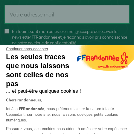
En fournissant mon adresse e-mail, j'accepte de recevoir la
newsletter FFRandonnée et je reconnais avoir pris connaissance
de
notre politique de confidentialité
Continuer sans accepter
Les seules traces
que nous laissons
sont celles de nos
S'inscrire
pas
... et peut-être quelques cookies !
Chers randonneurs,
FFRandonnée
Ici à la
, nous préférons laisser la nature intacte.
Cependant, sur notre site, nous laissons quelques petits cookies
numériques.
Mentions légales et CGU
Rassurez-vous, ces cookies nous aident à améliorer votre expérience
Protection des données