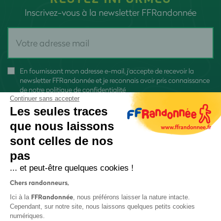
Inscrivez-vous à la newsletter FFRandonnée
En fournissant mon adresse e-mail, j'accepte de recevoir la
newsletter FFRandonnée et je reconnais avoir pris connaissance
de
notre politique de confidentialité
Continuer sans accepter
Les seules traces
que nous laissons
sont celles de nos
S'inscrire
pas
... et peut-être quelques cookies !
Chers randonneurs,
FFRandonnée
Ici à la
, nous préférons laisser la nature intacte.
Cependant, sur notre site, nous laissons quelques petits cookies
numériques.