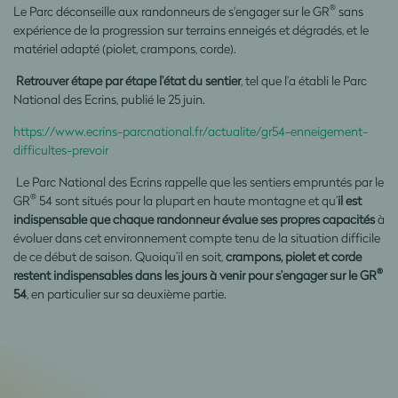
®
Le Parc déconseille aux randonneurs de s'engager sur le GR
sans
expérience de la progression sur terrains enneigés et dégradés, et le
matériel adapté (piolet, crampons, corde).
Retrouver étape par étape l’état du sentier
, tel que l’a établi le Parc
National des Ecrins, publié le 25 juin.
https://www.ecrins-parcnational.fr/actualite/gr54-enneigement-
difficultes-prevoir
Le Parc National des Ecrins rappelle que les sentiers empruntés par le
®
GR
54 sont situés pour la plupart en haute montagne et qu’
il est
indispensable que chaque randonneur évalue ses propres capacités
à
évoluer dans cet environnement compte tenu de la situation difficile
de ce début de saison. Quoiqu’il en soit,
crampons, piolet et corde
®
restent indispensables dans les jours à venir pour s’engager sur le GR
54
, en particulier sur sa deuxième partie.