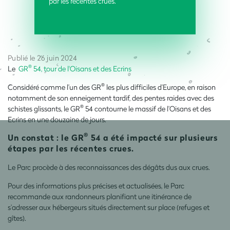
par les récentes crues.
Publié le 26 juin 2024
®
Le
GR
54, tour de l'Oisans et des Ecrins
®
Considéré comme l’un des GR
les plus difficiles d’Europe, en raison
notamment de son enneigement tardif, des pentes raides avec des
®
schistes glissants, le GR
54 contourne le massif de l’Oisans et des
Ecrins en une douzaine de jours.
®
Un constat : le GR
54 a été impacté sur plusieurs
étapes par les récentes crues.
Le Parc procède à des reconnaissances des dégâts dus aux crues.
Pour des informations plus précises et actualisées, le Parc
recommande aux randonneurs planifiant une itinérance de
s’adresser aux hébergeurs situés directement sur place (refuges et
gîtes).