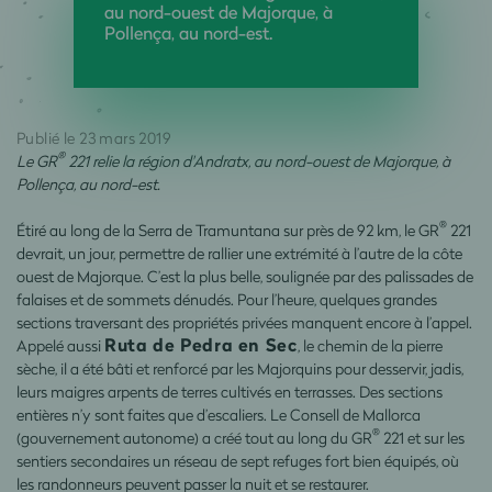
au nord-ouest de Majorque, à
Pollença, au nord-est.
Publié le 23 mars 2019
®
Le GR
221 relie la région d'Andratx, au nord-ouest de Majorque, à
Pollença, au nord-est.
®
Étiré au long de la Serra de Tramuntana sur près de 92 km, le GR
221
devrait, un jour, permettre de rallier une extrémité à l’autre de la côte
ouest de Majorque. C’est la plus belle, soulignée par des palissades de
falaises et de sommets dénudés. Pour l’heure, quelques grandes
sections traversant des propriétés privées manquent encore à l’appel.
Ruta de Pedra en Sec
Appelé aussi
, le chemin de la pierre
sèche, il a été bâti et renforcé par les Majorquins pour desservir, jadis,
leurs maigres arpents de terres cultivés en terrasses. Des sections
entières n’y sont faites que d’escaliers. Le Consell de Mallorca
®
(gouvernement autonome) a créé tout au long du GR
221 et sur les
sentiers secondaires un réseau de sept refuges fort bien équipés, où
les randonneurs peuvent passer la nuit et se restaurer.