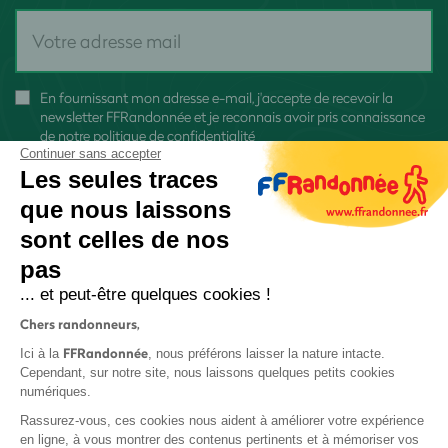
En fournissant mon adresse e-mail, j'accepte de recevoir la
newsletter FFRandonnée et je reconnais avoir pris connaissance
de
notre politique de confidentialité
Continuer sans accepter
Les seules traces
que nous laissons
sont celles de nos
S'inscrire
pas
... et peut-être quelques cookies !
Chers randonneurs,
FFRandonnée
Ici à la
, nous préférons laisser la nature intacte.
Cependant, sur notre site, nous laissons quelques petits cookies
numériques.
Mentions légales et CGU
Rassurez-vous, ces cookies nous aident à améliorer votre expérience
Protection des données
en ligne, à vous montrer des contenus pertinents et à mémoriser vos