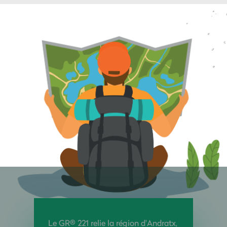
Le GR® 221 relie la région d'Andratx,