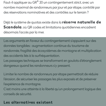
®
Faut-il appliquer au GR
20 un contingentement strict, avec un
nombre maximal de randonneurs par jour et par étape, contrôlé par
des réservations nominatives et des contrôles sur le terrain ?
réserve naturelle de
Déjà le système de quotas existe dans la
Scandola
, où QR codes et limitations quotidiennes encadrent
désormais l’accès par la mer.
Les arguments en faveur du contingentement s’appuient sur des
données tangibles : augmentation continue du tourisme de
randonnée, fragilité des écosystèmes de montagne et multiplication
des accidents liés à la surfréquentation.
Les passages techniques se transforment en goulots d’étranglement
dangereux quand les randonneurs s’y pressent.
Limiter le nombre de randonneurs par étape permettrait de réduire
l’érosion, de sécuriser les passages les plus exposés et de préserver
l’expérience de montagne.
C’est moins une atteinte à la liberté qu’un prolongement logique des
conseils de sécurité.
Les alternatives existent