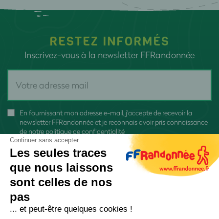
RESTEZ INFORMÉS
Inscrivez-vous à la newsletter FFRandonnée
En fournissant mon adresse e-mail, j'accepte de recevoir la
newsletter FFRandonnée et je reconnais avoir pris connaissance
de
notre politique de confidentialité
Continuer sans accepter
Les seules traces
que nous laissons
sont celles de nos
S'inscrire
pas
... et peut-être quelques cookies !