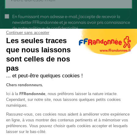
En fournissant mon adresse e-mail, j'accepte de recevoir la
newsletter FFRandonnée et je reconnais avoir pris connaissance
de
notre politique de confidentialité
Continuer sans accepter
Les seules traces
que nous laissons
sont celles de nos
S'inscrire
pas
... et peut-être quelques cookies !
Chers randonneurs,
FFRandonnée
Ici à la
, nous préférons laisser la nature intacte.
Cependant, sur notre site, nous laissons quelques petits cookies
numériques.
Mentions légales et CGU
Rassurez-vous, ces cookies nous aident à améliorer votre expérience
Protection des données
en ligne, à vous montrer des contenus pertinents et à mémoriser vos
préférences. Vous pouvez choisir quels cookies accepter et lesquels
Politique de confidentialité
laisser sur le bas-côté.